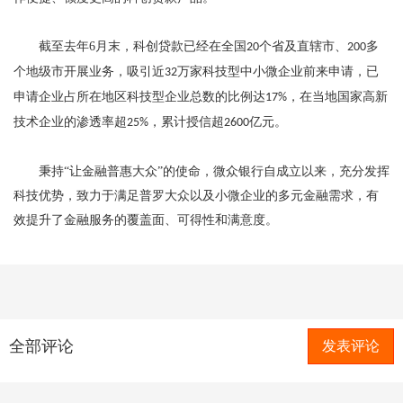
截至去年
6
月末，科创贷款已经在全国
个省及直辖市、
多
20
200
个地级市开展业务，吸引近
万家科技型中小微企业前来申请，已
32
申请企业占所在地区科技型企业总数的比例达
，在当地国家高新
17%
技术企业的渗透率超
，累计授信超
亿元。
25%
2600
秉持
“让金融普惠大众”的使命，微众银行自成立以来，充分发挥
科技优势，致力于满足普罗大众以及小微企业的多元金融需求，有
效提升了金融服务的覆盖面、可得性和满意度。
全部评论
发表评论