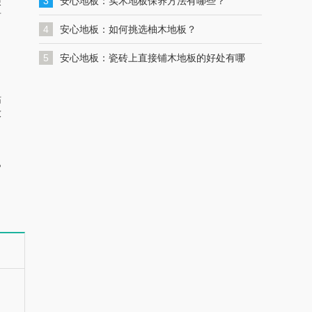
一键联系解决您的格力空调问题
3
安心地板：实木地板保养方法有哪些？
假
封
4
安心地板：如何挑选柚木地板？
5
安心地板：瓷砖上直接铺木地板的好处有哪
些？
枯
放
官