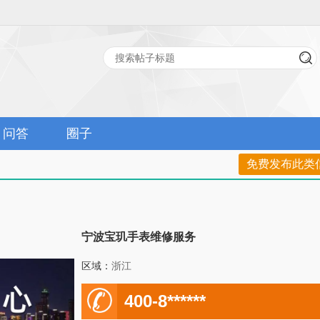
问答
圈子
免费发布此类
宁波宝玑手表维修服务
区域：
浙江
电
400-8******