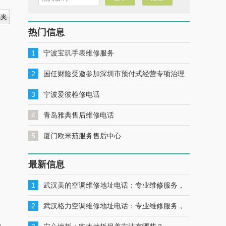
热门信息
1
宁波宝玑手表维修服务
2
国任财险受邀参加深圳市预付式经营专项治理
工作推进会暨预付式经营领域保险签约仪式
3
宁波爱彼检修电话
4
青岛雅典售后维修电话
5
厦门欧米茄服务售后中心
最新信息
1
武汉美的空调维修地址电话：专业维修服务，
。
一键联系解决您的美的空调问题
2
武汉格力空调维修地址电话：专业维修服务，