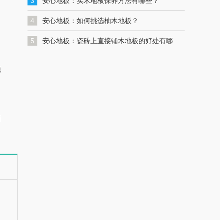
一键联系解决您的格力空调问题
3
安心地板：实木地板保养方法有哪些？
4
安心地板：如何挑选柚木地板？
5
安心地板：瓷砖上直接铺木地板的好处有哪
些？
地
常