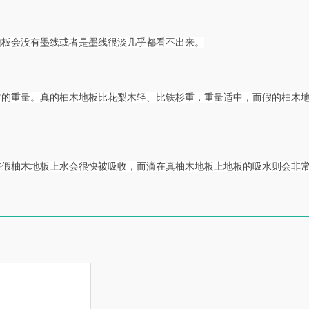
地板会没有墨线或者是墨线很淡几乎都看不出来。
它的重量。真的柚木地板比花梨木轻、比铁杉重，重量适中，而假的柚木
在假柚木地板上水会很快被吸收，而滴在真柚木地板上地板的吸水则会非