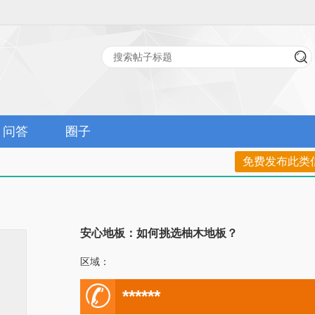
问答
圈子
免费发布此类
安心地板：如何挑选柚木地板？
区域：
电
******