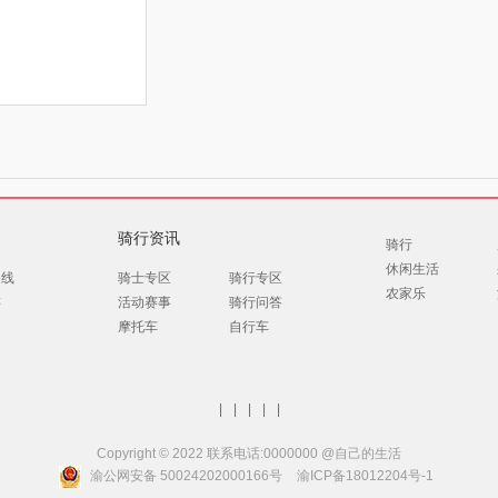
骑行资讯
骑行
休闲生活
路线
骑士专区
骑行专区
农家乐
游
活动赛事
骑行问答
摩托车
自行车
|
|
|
|
|
Copyright © 2022 联系电话:0000000 @自己的生活
渝公网安备 50024202000166号
渝ICP备18012204号-1