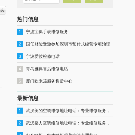
热门信息
1
宁波宝玑手表维修服务
2
国任财险受邀参加深圳市预付式经营专项治理
工作推进会暨预付式经营领域保险签约仪式
3
宁波爱彼检修电话
4
青岛雅典售后维修电话
5
厦门欧米茄服务售后中心
最新信息
1
武汉美的空调维修地址电话：专业维修服务，
一键联系解决您的美的空调问题
2
武汉格力空调维修地址电话：专业维修服务，