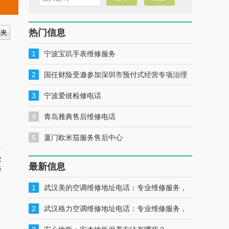
热门信息
1
宁波宝玑手表维修服务
2
国任财险受邀参加深圳市预付式经营专项治理
工作推进会暨预付式经营领域保险签约仪式
3
宁波爱彼检修电话
4
青岛雅典售后维修电话
5
厦门欧米茄服务售后中心
受
最新信息
修
1
武汉美的空调维修地址电话：专业维修服务，
一键联系解决您的美的空调问题
2
武汉格力空调维修地址电话：专业维修服务，