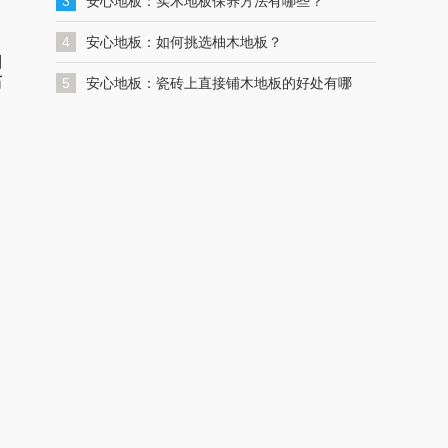
一键联系解决您的格力空调问题
3
安心地板：实木地板保养方法有哪些？
4
安心地板：如何挑选柚木地板？
州
石
5
安心地板：瓷砖上直接铺木地板的好处有哪
些？