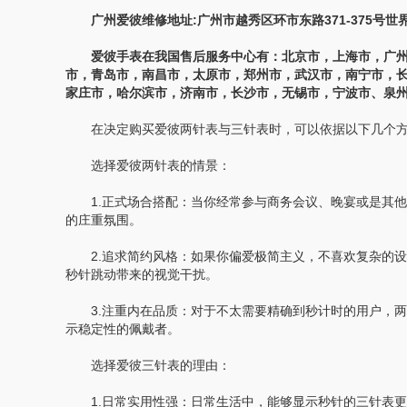
广州爱彼维修地址:广州市越秀区环市东路371-375号世界
爱彼手表在我国售后服务中心有：北京市，上海市，广州
市，青岛市，南昌市，太原市，郑州市，武汉市，南宁市，
家庄市，哈尔滨市，济南市，长沙市，无锡市，宁波市、泉
在决定购买爱彼两针表与三针表时，可以依据以下几个方
选择爱彼两针表的情景：
1.正式场合搭配：当你经常参与商务会议、晚宴或是其他
的庄重氛围。
2.追求简约风格：如果你偏爱极简主义，不喜欢复杂的设
秒针跳动带来的视觉干扰。
3.注重内在品质：对于不太需要精确到秒计时的用户，两
示稳定性的佩戴者。
选择爱彼三针表的理由：
1.日常实用性强：日常生活中，能够显示秒针的三针表更