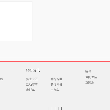
骑行资讯
骑行
休闲生活
路线
骑士专区
骑行专区
农家乐
游
活动赛事
骑行问答
摩托车
自行车
|
|
|
|
|