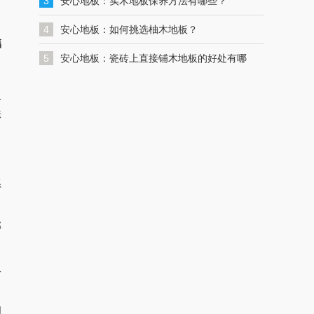
一键联系解决您的格力空调问题
3
安心地板：实木地板保养方法有哪些？
4
安心地板：如何挑选柚木地板？
福
，
5
安心地板：瓷砖上直接铺木地板的好处有哪
些？
一
法
系
部
仅
们