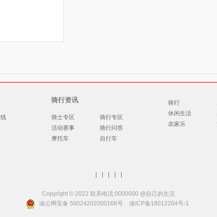
骑行资讯
骑行
休闲生活
路线
骑士专区
骑行专区
农家乐
游
活动赛事
骑行问答
摩托车
自行车
|
|
|
|
|
Copyright © 2022 联系电话:0000000 @自己的生活
渝公网安备 50024202000166号
渝ICP备18012204号-1