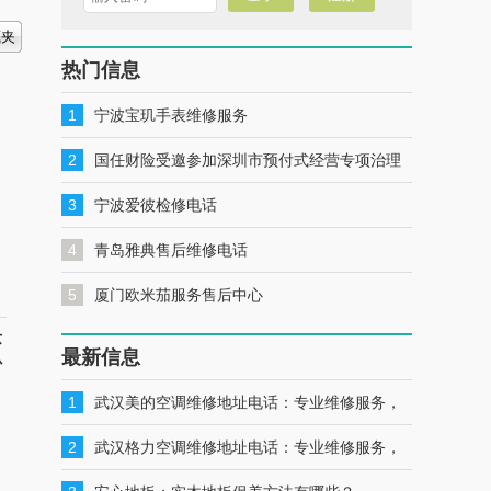
热门信息
1
宁波宝玑手表维修服务
2
国任财险受邀参加深圳市预付式经营专项治理
工作推进会暨预付式经营领域保险签约仪式
3
宁波爱彼检修电话
4
青岛雅典售后维修电话
5
厦门欧米茄服务售后中心
芯
最新信息
心
1
武汉美的空调维修地址电话：专业维修服务，
一键联系解决您的美的空调问题
2
武汉格力空调维修地址电话：专业维修服务，