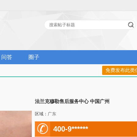
问答
圈子
免费发布此类
法兰克穆勒售后服务中心 中国广州
区域：
广东
电
400-9******