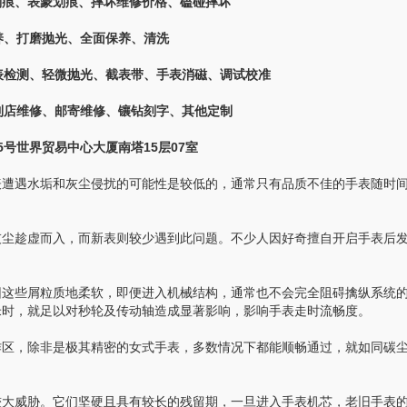
划痕、表蒙划痕、摔坏维修价格、磕碰摔坏
、打磨抛光、全面保养、清洗
检测、轻微抛光、截表带、手表消磁、调试校准
店维修、邮寄维修、镶钻刻字、其他定制
号世界贸易中心大厦南塔15层07室
遭遇水垢和灰尘侵扰的可能性是较低的，通常只有品质不佳的手表随时
尘趁虚而入，而新表则较少遇到此问题。不少人因好奇擅自开启手表后
这些屑粒质地柔软，即便进入机械结构，通常也不会完全阻碍擒纵系统
毫米时，就足以对秒轮及传动轴造成显著影响，影响手表走时流畅度。
区，除非是极其精密的女式手表，多数情况下都能顺畅通过，就如同碳
大威胁。它们坚硬且具有较长的残留期，一旦进入手表机芯，老旧手表