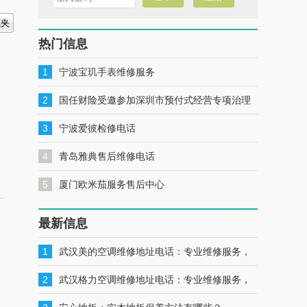
热门信息
1
宁波宝玑手表维修服务
2
国任财险受邀参加深圳市预付式经营专项治理
工作推进会暨预付式经营领域保险签约仪式
3
宁波爱彼检修电话
4
青岛雅典售后维修电话
5
厦门欧米茄服务售后中心
最新信息
1
武汉美的空调维修地址电话：专业维修服务，
一键联系解决您的美的空调问题
2
武汉格力空调维修地址电话：专业维修服务，