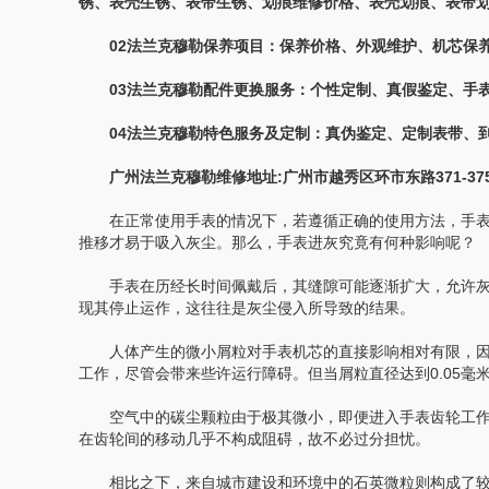
锈、表壳生锈、表带生锈、划痕维修价格、表壳划痕、表带
02法兰克穆勒保养项目：保养价格、外观维护、机芯保养
03法兰克穆勒配件更换服务：个性定制、真假鉴定、手表
04法兰克穆勒特色服务及定制：真伪鉴定、定制表带、到
广州法兰克穆勒维修地址:广州市越秀区环市东路371-375
在正常使用手表的情况下，若遵循正确的使用方法，手表
推移才易于吸入灰尘。那么，手表进灰究竟有何种影响呢？
手表在历经长时间佩戴后，其缝隙可能逐渐扩大，允许灰
现其停止运作，这往往是灰尘侵入所导致的结果。
人体产生的微小屑粒对手表机芯的直接影响相对有限，因
工作，尽管会带来些许运行障碍。但当屑粒直径达到0.05
空气中的碳尘颗粒由于极其微小，即便进入手表齿轮工作
在齿轮间的移动几乎不构成阻碍，故不必过分担忧。
相比之下，来自城市建设和环境中的石英微粒则构成了较