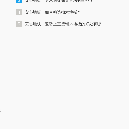
一键联系解决您的格力空调问题
3
安心地板：实木地板保养方法有哪些？
4
安心地板：如何挑选柚木地板？
5
安心地板：瓷砖上直接铺木地板的好处有哪
些？
间
发
的
尘
的