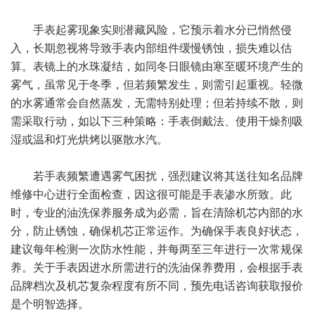
手表起雾现象实则潜藏风险，它预示着水分已悄然侵
入，长期忽视将导致手表内部组件缓慢锈蚀，损失难以估
算。表镜上的水珠凝结，如同冬日眼镜由寒至暖环境产生的
雾气，虽常见于冬季，但若频繁发生，则需引起重视。轻微
的水雾通常会自然蒸发，无需特别处理；但若持续不散，则
需采取行动，如以下三种策略：手表倒戴法、使用干燥剂吸
湿或温和灯光烘烤以驱散水汽。
若手表频繁遭遇雾气困扰，强烈建议将其送往知名品牌
维修中心进行全面检查，因这很可能是手表渗水所致。此
时，专业的油洗保养服务成为必需，旨在清除机芯内部的水
分，防止锈蚀，确保机芯正常运作。为确保手表良好状态，
建议每年检测一次防水性能，并每两至三年进行一次常规保
养。关于手表因进水所需进行的洗油保养费用，会根据手表
品牌档次及机芯复杂程度有所不同，预先电话咨询获取报价
是个明智选择。