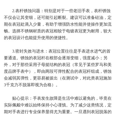
2.表杆锈蚀问题：特别是对于一些老旧手表，表杆锈蚀
不仅会让其变细，还可能引起断裂。建议可以准备硅油，定
期在表冠处滴入少量，有助于增强防水性能并使操作更加流
畅。选择不锈钢材质的表冠相较于电镀表冠更为耐用，较大
的表冠设计也能提升使用的便捷性。
3.密封失效与进水：表冠位置往往是手表进水进气的首
要通道。锈蚀的表冠杆在根部会逐渐变细，强度减小；另
外，对于那些采用子母挺结构的表冠（常见于某些罗马和美
度品牌手表中），即由两段可弹性配合的表冠杆组成，锈蚀
会减弱其弹性，更容易被拔出（在测试中，对此类表冠施加
3千克力不脱落即视为合格）。
贴心提示：手表发生故障是生活中难以避免的，毕竟在
实际佩戴中难以始终保持小心谨慎。为了减少这类情况，定
期对手表进行专业保养显得尤为重要。一旦遇到表冠脱落的