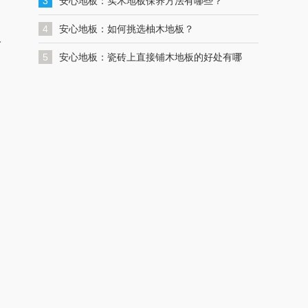
一键联系解决您的格力空调问题
3
安心地板：实木地板保养方法有哪些？
4
安心地板：如何挑选柚木地板？
价
5
安心地板：瓷砖上直接铺木地板的好处有哪
些？