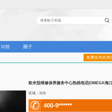
问答
圈子
免费发布此类
欧米茄维修保养服务中心热线电话|OMEGA海
区域：
海南
电
400-9******