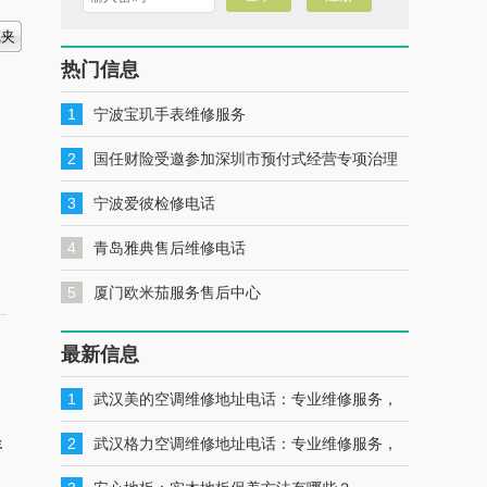
热门信息
1
宁波宝玑手表维修服务
2
国任财险受邀参加深圳市预付式经营专项治理
工作推进会暨预付式经营领域保险签约仪式
3
宁波爱彼检修电话
4
青岛雅典售后维修电话
5
厦门欧米茄服务售后中心
最新信息
1
武汉美的空调维修地址电话：专业维修服务，
！
一键联系解决您的美的空调问题
2
武汉格力空调维修地址电话：专业维修服务，
年