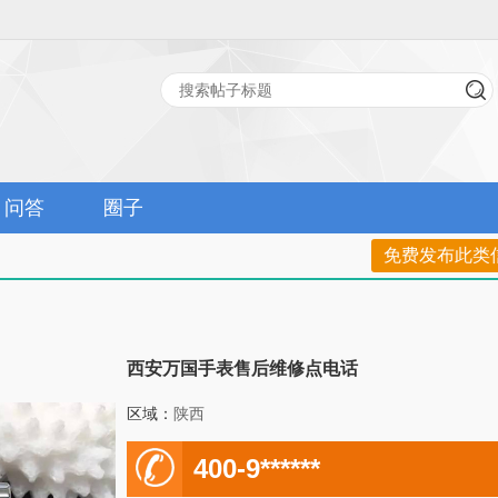
问答
圈子
免费发布此类
西安万国手表售后维修点电话
区域：
陕西
电
400-9******