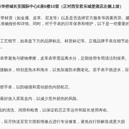
侨城长安国际中心E座6楼10室（正对西安君乐城堡酒店左侧上坡）
带材质（如金属、皮革、尼龙等）以及是否选择官方服务等因素而异。
取准确报价和详情。同时，对于手表的日常保养和维护，以下是一些重要
工艺细节，如表盘下方的品牌标志、材质标记等。正规品牌手表在细节处
题。
表带避免与硬物摩擦，皮革表带需远离水分，定期使用专用清洁剂保养。
接触水，特别是热水和海水，以免加速防水圈老化。若手表不慎进水，应
密手表，以防碰撞和震动损伤内部机芯。
最好放入原装盒内，以减少意外损伤的风险。
面的清洗、润滑和检查，以保证机芯正常运作和延长使用寿命。
，应尽快送至官方授权维修点进行专业修复，避免自行拆解造成更大损