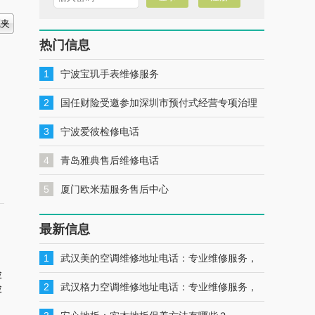
热门信息
1
宁波宝玑手表维修服务
2
国任财险受邀参加深圳市预付式经营专项治理
工作推进会暨预付式经营领域保险签约仪式
3
宁波爱彼检修电话
4
青岛雅典售后维修电话
5
厦门欧米茄服务售后中心
最新信息
1
武汉美的空调维修地址电话：专业维修服务，
检
一键联系解决您的美的空调问题
2
武汉格力空调维修地址电话：专业维修服务，
检