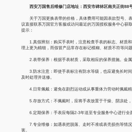
西安万国售后维修门店地址：西安市碑林区南关正街88号华
关于万国更换表带的价格，具体费用可能因表款型号、表
议直接联系万国官方客服或访问最近的万国授权服务中心获
提示：
1.真假辨别：购买手表时，注意检查手表的标志、材质和
理上更为精细，而假冒产品常存在标记模糊、材质不符等问
2.表带保养：根据手表材质，采取相应的保养措施。金属
3.防水注意：即使手表标注有防水等级，也应避免长时间
及时处理并送修。
4.日常佩戴：避免在剧烈运动或从事重体力劳动时佩戴精
5.存放方式：不佩戴时，应将手表放置于干燥、阴凉处，
6.定期保养：手表应每隔2-3年送至专业服务中心进行全
7.专业维修：如遇表把脱落、走时不准或表壳损伤等情况
害。