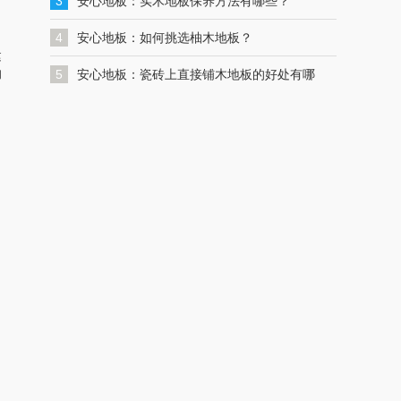
一键联系解决您的格力空调问题
3
安心地板：实木地板保养方法有哪些？
4
安心地板：如何挑选柚木地板？
建
的
5
安心地板：瓷砖上直接铺木地板的好处有哪
些？