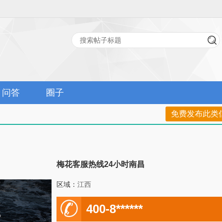
问答
圈子
免费发布此类
梅花客服热线24小时南昌
区域：
江西
电
400-8******