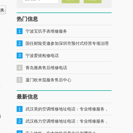
热门信息
1
宁波宝玑手表维修服务
2
国任财险受邀参加深圳市预付式经营专项治理
工作推进会暨预付式经营领域保险签约仪式
3
宁波爱彼检修电话
4
青岛雅典售后维修电话
5
厦门欧米茄服务售后中心
最新信息
1
武汉美的空调维修地址电话：专业维修服务，
他
一键联系解决您的美的空调问题
2
武汉格力空调维修地址电话：专业维修服务，