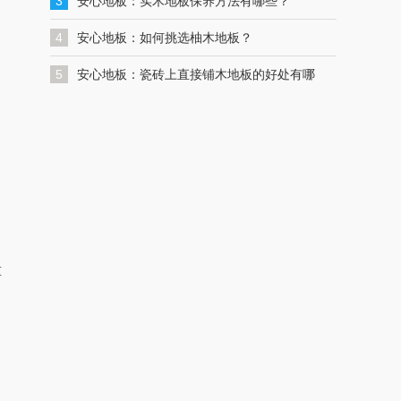
一键联系解决您的格力空调问题
3
安心地板：实木地板保养方法有哪些？
4
安心地板：如何挑选柚木地板？
5
安心地板：瓷砖上直接铺木地板的好处有哪
些？
，
重
，