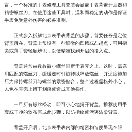
言，一个标准的手表修理工具套装会涵盖手表背盖开启器和
精密螺丝刀。在使用这些工具时，温和而稳定的动作是保证
手表免受意外伤害的必备准则。
正式步入拆解北京表手表背盖的步骤，首要任务是定位
背盖所在。背盖上常设有一些细微的凹槽或凸起点，可用指
尖或薄手套轻触辨识，以便精准找到开启的接入点。
背盖通常由数枚微小螺丝固定于表壳之上。这时，需选
用匹配的螺丝刀，缓缓逆时针旋转以释放螺丝，并适度施加
压力保持螺丝刀与螺丝的紧密贴合，整个过程需格外小心，
以免在表壳上留下划痕或造成其他损伤。
一旦所有螺丝松动，即可小心地揭开背盖。推荐使用手
套或干净的软布完成此步骤，以防指纹或污迹沾染背盖。
背盖开启后，北京表手表内部的精密构造便呈现在眼