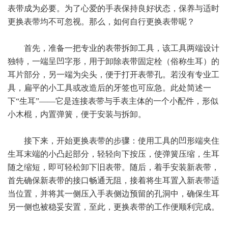
表带成为必要。为了心爱的手表保持良好状态，保养与适时
更换表带均不可忽视。那么，如何自行更换表带呢？
首先，准备一把专业的表带拆卸工具，该工具两端设计
独特，一端呈凹字形，用于卸除表带固定栓（俗称生耳）的
耳片部分，另一端为尖头，便于打开表带孔。若没有专业工
具，扁平的小工具或改造后的牙签也可应急。此处简述一
下“生耳”——它是连接表带与手表主体的一个小配件，形似
小木棍，内置弹簧，便于安装与拆卸。
接下来，开始更换表带的步骤：使用工具的凹形端夹住
生耳末端的小凸起部分，轻轻向下按压，使弹簧压缩，生耳
随之缩短，即可轻松卸下旧表带。随后，着手安装新表带，
首先确保新表带的接口畅通无阻，接着将生耳置入新表带适
当位置，并将其一侧压入手表侧边预留的孔洞中，确保生耳
另一侧也被稳妥安置，至此，更换表带的工作便顺利完成。