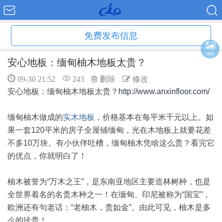
免费发布信息
海报
安心地板：缅甸柚木地板太贵？
09-30 21:52
243
删除
修改
安心地板：缅甸柚木地板太贵？
http://www.anxinfloor.com/
缅甸柚木做成的
实木地板
，价格基本在每平米千元以上。如
果一套120平米的房子全屋铺缅甸，光在木地板上就要花差
不多10万块。有小伙伴吐槽，缅甸柚木凭啥这么贵？看完它
的优点，你就明白了！
柚木被誉为“万木之王”，是东南亚地区主要造林树种，也是
全世界着名的名贵木种之一！在缅甸、印尼被称为“国宝”，
欧洲还有句老话：“老柚木，贵如金”。由此可见，柚木是多
么的珍贵！