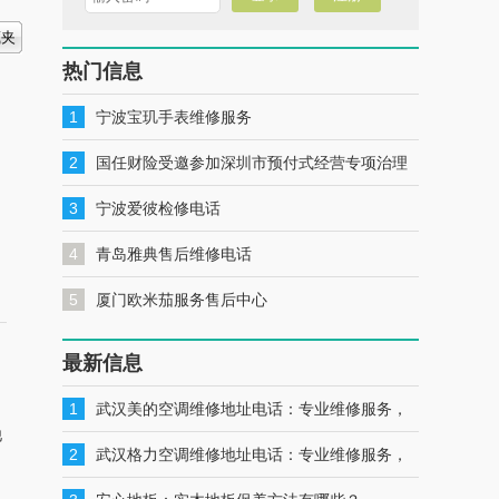
热门信息
1
宁波宝玑手表维修服务
2
国任财险受邀参加深圳市预付式经营专项治理
工作推进会暨预付式经营领域保险签约仪式
3
宁波爱彼检修电话
4
青岛雅典售后维修电话
5
厦门欧米茄服务售后中心
最新信息
1
武汉美的空调维修地址电话：专业维修服务，
他
一键联系解决您的美的空调问题
2
武汉格力空调维修地址电话：专业维修服务，