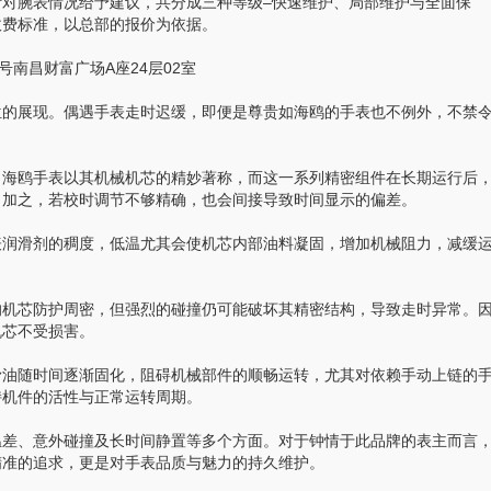
腕表情况给予建议，共分成三种等级–快速维护、局部维护与全面保
收费标准，以总部的报价为依据。
南昌财富广场A座24层02室
的展现。偶遇手表走时迟缓，即便是尊贵如海鸥的手表也不例外，不禁
海鸥手表以其机械机芯的精妙著称，而这一系列精密组件在长期运行后
。加之，若校时调节不够精确，也会间接导致时间显示的偏差。
润滑剂的稠度，低温尤其会使机芯内部油料凝固，增加机械阻力，减缓
机芯防护周密，但强烈的碰撞仍可能破坏其精密结构，导致走时异常。
机芯不受损害。
油随时间逐渐固化，阻碍机械部件的顺畅运转，尤其对依赖手动上链的
持机件的活性与正常运转周期。
差、意外碰撞及长时间静置等多个方面。对于钟情于此品牌的表主而言
精准的追求，更是对手表品质与魅力的持久维护。