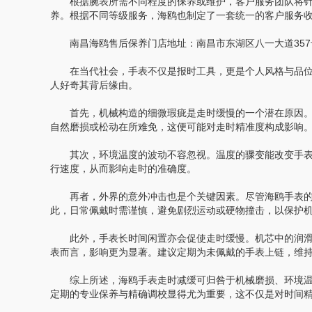
根据腕表所需不同程度的保养或维护，客户服务团队将针对
养。根据不同等级服务，海鸥也制定了一套统一的客户服务
南昌海鸥售后保养门店地址：南昌市东湖区八一大道357号
在当代社会，手表不仅是报时工具，更是个人风格与品位
人好奇其背后缘由。
首先，机械构造的细微瑕疵是走时缓慢的一个潜在原因。
自然磨损或松动在所难免，这便可能对走时精准度构成影响
其次，环境温度的波动不容忽视。温度的骤变能改变手表
行速度，从而影响走时的准确度。
再者，外界的意外冲击也是个关键因素。尽管海鸥手表的
此，日常佩戴时需谨慎，避免剧烈运动或硬物撞击，以保护
此外，手表长时间闲置亦会促使走时缓慢。机芯中的润滑
表而言，影响更为显著。建议定期为未佩戴的手表上链，维
综上所述，海鸥手表走时减缓可归咎于机械磨损、环境温
定期的专业保养与精确调校显得尤为重要，这不仅是对时间