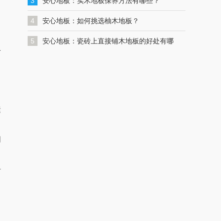
一键联系解决您的格力空调问题
3
安心地板：实木地板保养方法有哪些？
4
安心地板：如何挑选柚木地板？
5
安心地板：瓷砖上直接铺木地板的好处有哪
令
些？
，
运
因
手
，