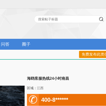
问答
圈子
免费发布此类
海鸥客服热线24小时南昌
区域：
江西
电
400-8******