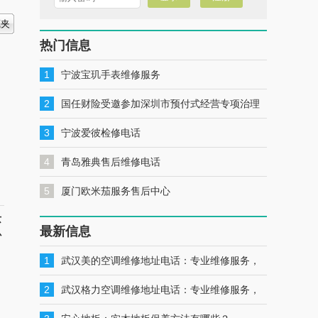
热门信息
1
宁波宝玑手表维修服务
2
国任财险受邀参加深圳市预付式经营专项治理
工作推进会暨预付式经营领域保险签约仪式
3
宁波爱彼检修电话
4
青岛雅典售后维修电话
5
厦门欧米茄服务售后中心
芯
最新信息
心
1
武汉美的空调维修地址电话：专业维修服务，
一键联系解决您的美的空调问题
2
武汉格力空调维修地址电话：专业维修服务，