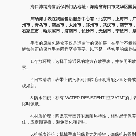
海口沛纳海售后保养门店地址：海南省海口市龙华区国贸金贸
沛纳海手表在我国售后服务中心有：北京市，上海市，广
州市，青岛市，南昌市，太原市，郑州市，武汉市，南宁市
石家庄市，哈尔滨市，济南市，长沙市，无锡市，宁波市、
手表的原装包装盒不仅是运输时的保护层，在平时不佩戴
解如何正确保养手表同样至关重要。以下是一些实用的保养
1.存放环境：选择干燥通风的地方存放手表，并在周围放
累。
2.日常清洁：表带上的污垢可用软毛牙刷搭配少量牙膏或
观如新。
3.防水知识：标有“WATER RESISTENT”或“3A
浴时佩戴。
4.材质护理：陶瓷表带因其耐磨耐热特性，相对易于保养
佳，应定期更换，避免硬化和异味。
5.机械表维护：机械手表的保养尤为关键，确保机芯得到