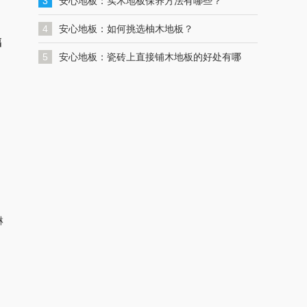
一键联系解决您的格力空调问题
3
安心地板：实木地板保养方法有哪些？
4
安心地板：如何挑选柚木地板？
福
，
5
安心地板：瓷砖上直接铺木地板的好处有哪
些？
了
淋