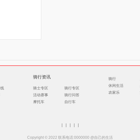
骑行资讯
骑行
休闲生活
路线
骑士专区
骑行专区
农家乐
游
活动赛事
骑行问答
摩托车
自行车
|
|
|
|
|
Copyright © 2022 联系电话:0000000 @自己的生活