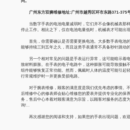
问。
广州东方双狮维修地址:广州市越秀区环市东路371-375号
当数字手表的电池电量减弱时，它们并不会像机械表那样
停止工作。相比之下，仅在电池电量低时，机械表才可能出
首先，你需要确认是否需要更换电池。大多数手表电池的
能够持续三到五年之久，而且这类手表通常不具备秒针跳动
另一个相对常见的问题是手表运行异常，这可能暗示着电
致材料膨胀。在手表的电子电路中，这种膨胀可能导致接触
组件能够恢复正常功能。然而，佩戴时人体的温度可能引起
行常规维护时一并更换受损电路。
对于腕表维修，顾客的满意度是我们优先考虑的事情。不管
后维修中心的修表师会贴心维修您的爱表并提供专业化的保
务，售后中心本着对顾客满意为宗旨，以顾客对服务的态度
询!...
再次感谢您的阅读和支持，如果您的手表出现问题，欢迎