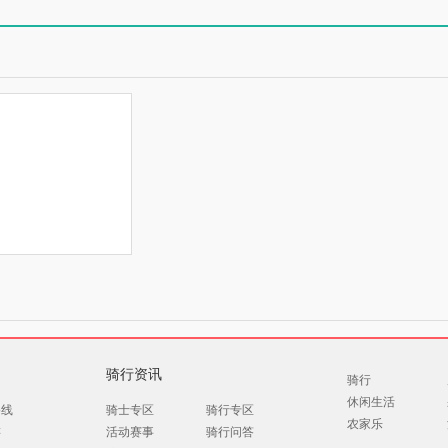
骑行资讯
骑行
休闲生活
路线
骑士专区
骑行专区
农家乐
游
活动赛事
骑行问答