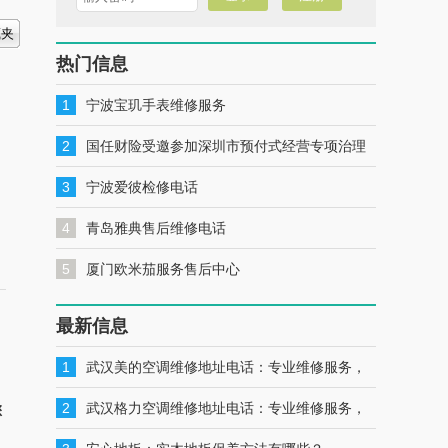
热门信息
1
宁波宝玑手表维修服务
2
国任财险受邀参加深圳市预付式经营专项治理
工作推进会暨预付式经营领域保险签约仪式
3
宁波爱彼检修电话
4
青岛雅典售后维修电话
5
厦门欧米茄服务售后中心
最新信息
1
武汉美的空调维修地址电话：专业维修服务，
一键联系解决您的美的空调问题
2
武汉格力空调维修地址电话：专业维修服务，
您