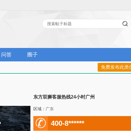
问答
圈子
免费发布此类
东方双狮客服热线24小时广州
区域：
广东
电
400-8******