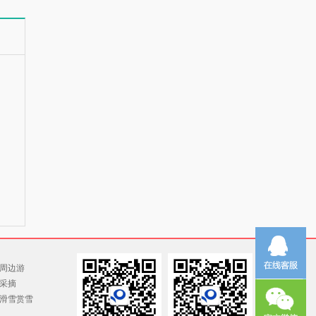
周边游
采摘
滑雪赏雪