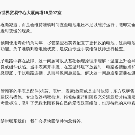
世界贸易中心大厦南塔15层07室
逐渐减速，而是会维持准确时间直至电池电压不足以维持运行，随即完
现走时变慢的现象。
预期使用寿命约为两年，尽管某些石英表配置了更长效的电池，这类电
的功能。为了准确判断电池状态，建议由专业手表维修技师进行检查。
子电路中存在故障。这一问题可以从基础物理原理来理解：温度上升会
不良或组件缺陷。当手表离开手腕，在室温环境下放置时，电路各接触点
轻微膨胀，干扰电路连接，从而导致问题发生。解决这一问题通常需要在
顾客的手表是配件(机芯、表针、表蒙)故障或是走时故障，东方双狮售
养建议与措施。专业仪器精密检测。维修结束得到顾客充分满意后才结束
为考量标准，吸引了无数老顾客将自己的爱表送至维修，也期待您的来电
随时联系我们，我们会尽快回复并为您解答。