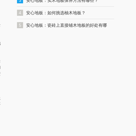
一键联系解决您的格力空调问题
3
安心地板：实木地板保养方法有哪些？
4
安心地板：如何挑选柚木地板？
全
5
安心地板：瓷砖上直接铺木地板的好处有哪
些？
池
导
和
进
服
咨