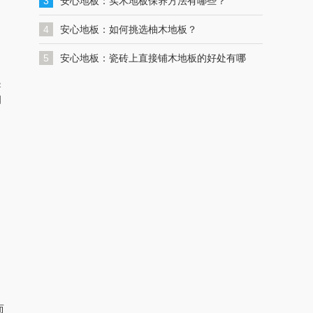
一键联系解决您的格力空调问题
3
安心地板：实木地板保养方法有哪些？
4
安心地板：如何挑选柚木地板？
5
安心地板：瓷砖上直接铺木地板的好处有哪
导
些？
细
。
而