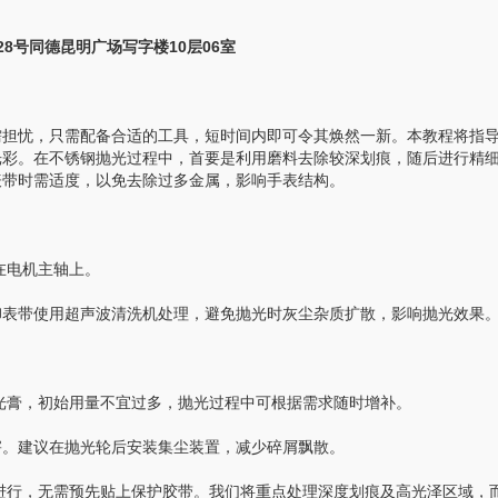
号同德昆明广场写字楼10层06室
担忧，只需配备合适的工具，短时间内即可令其焕然一新。本教程将指
光彩。在不锈钢抛光过程中，首要是利用磨料去除较深划痕，随后进行精
表带时需适度，以免去除过多金属，影响手表结构。
在电机主轴上。
表带使用超声波清洗机处理，避免抛光时灰尘杂质扩散，影响抛光效果
抛光膏，初始用量不宜过多，抛光过程中可根据需求随时增补。
。建议在抛光轮后安装集尘装置，减少碎屑飘散。
面进行，无需预先贴上保护胶带。我们将重点处理深度划痕及高光泽区域，