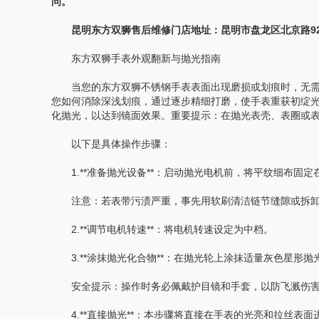
问。
昆明东方双狮售后维修门店地址：昆明市盘龙区北京路928
东方双狮手表外观翻新与抛光指南
当您的东方双狮不锈钢手表表面出现磨损或划痕时，无需
您如何消除深浅划痕，通过逐步精细打磨，使手表重获初绽
化抛光，以达到镜面效果。重要提示：在抛光表壳、表圈或
以下是具体操作步骤：
1.**准备抛光设备**：启动抛光电机前，将平纹细布固定
注意：若表带污渍严重，事先用软刷清洁链节缝隙或拆卸
2.**调节电机转速**：将电机转速设定为中档。
3.**涂抹抛光化合物**：在抛光轮上涂抹适量灰色星形
安全提示：操作时务必佩戴护目镜和手套，以防飞溅伤害
4.**直接抛光**：本步骤将直接在手表的光亮和拉丝表