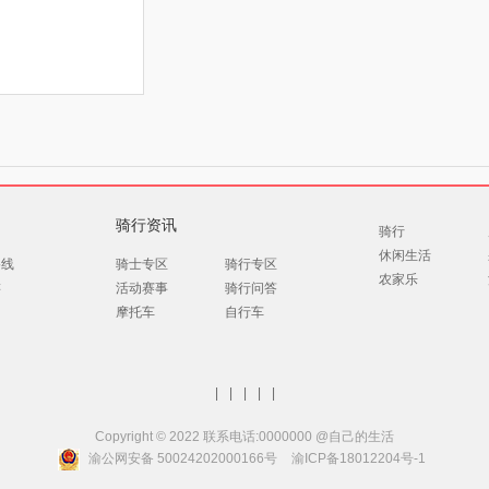
骑行资讯
骑行
休闲生活
路线
骑士专区
骑行专区
农家乐
游
活动赛事
骑行问答
摩托车
自行车
|
|
|
|
|
Copyright © 2022 联系电话:0000000 @自己的生活
渝公网安备 50024202000166号
渝ICP备18012204号-1