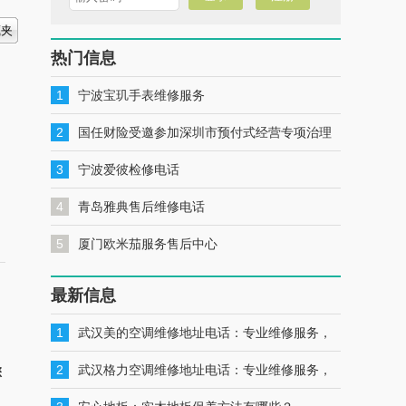
热门信息
1
宁波宝玑手表维修服务
2
国任财险受邀参加深圳市预付式经营专项治理
工作推进会暨预付式经营领域保险签约仪式
3
宁波爱彼检修电话
4
青岛雅典售后维修电话
5
厦门欧米茄服务售后中心
最新信息
1
武汉美的空调维修地址电话：专业维修服务，
一键联系解决您的美的空调问题
2
武汉格力空调维修地址电话：专业维修服务，
您