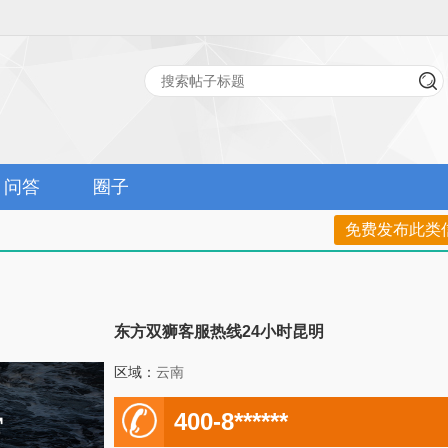
问答
圈子
免费发布此类
东方双狮客服热线24小时昆明
区域：
云南
电
400-8******