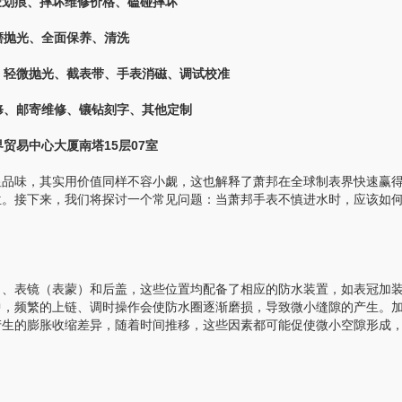
蒙划痕、摔坏维修价格、磕碰摔坏
抛光、全面保养、清洗
轻微抛光、截表带、手表消磁、调试校准
、邮寄维修、镶钻刻字、其他定制
贸易中心大厦南塔15层07室
品味，其实用价值同样不容小觑，这也解释了萧邦在全球制表界快速赢
位。接下来，我们将探讨一个常见问题：当萧邦手表不慎进水时，应该如
、表镜（表蒙）和后盖，这些位置均配备了相应的防水装置，如表冠加
中，频繁的上链、调时操作会使防水圈逐渐磨损，导致微小缝隙的产生。
产生的膨胀收缩差异，随着时间推移，这些因素都可能促使微小空隙形成