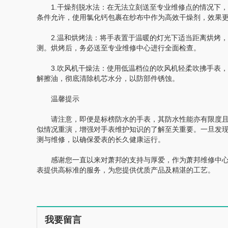
1.干燥剂脱水法：在无法立刻送至专业维修点的情况下，
条件允许，使用氯化钙包裹在纱布中作为高效干燥剂，效果
2.温和烘烤法：将手表置于温暖的灯光下适当距离烘烤，
测。烘烤后，务必送至专业维修中心进行全面检查。
3.吹风机干燥法：使用低温档位的吹风机轻柔吹拂手表，
解擦油，彻底清除机芯水分，以防部件锈蚀。
温馨提示
请注意，即便是标榜防水的手表，其防水性能亦有限度且
似情况重演，增强对手表维护知识的了解至关重要。一旦发
测与维修，以确保爱表的长久健康运行。
感谢您一直以来对萧邦的支持与厚爱，作为萧邦维修中心
表提供高标准的服务，为您提供优质产品及精湛的工艺。
我要留言