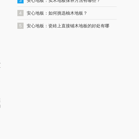
一键联系解决您的格力空调问题
3
安心地板：实木地板保养方法有哪些？
4
安心地板：如何挑选柚木地板？
5
安心地板：瓷砖上直接铺木地板的好处有哪
些？
得
何
装
加
，