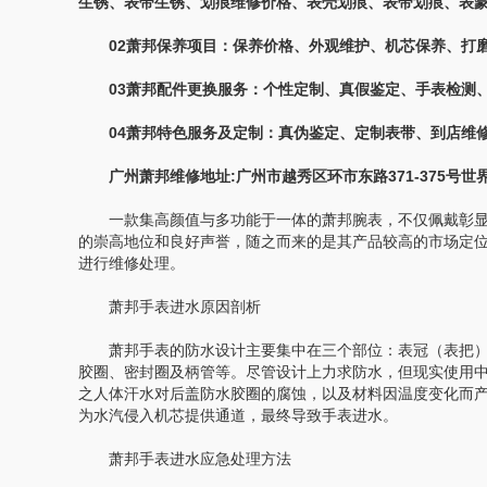
生锈、表带生锈、划痕维修价格、表壳划痕、表带划痕、表
02萧邦保养项目：保养价格、外观维护、机芯保养、打磨
03萧邦配件更换服务：个性定制、真假鉴定、手表检测、
04萧邦特色服务及定制：真伪鉴定、定制表带、到店维修
广州萧邦维修地址:广州市越秀区环市东路371-375号世界
一款集高颜值与多功能于一体的萧邦腕表，不仅佩戴彰显
的崇高地位和良好声誉，随之而来的是其产品较高的市场定
进行维修处理。
萧邦手表进水原因剖析
萧邦手表的防水设计主要集中在三个部位：表冠（表把）
胶圈、密封圈及柄管等。尽管设计上力求防水，但现实使用
之人体汗水对后盖防水胶圈的腐蚀，以及材料因温度变化而
为水汽侵入机芯提供通道，最终导致手表进水。
萧邦手表进水应急处理方法