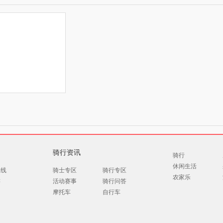
骑行资讯
骑行
休闲生活
路线
骑士专区
骑行专区
农家乐
游
活动赛事
骑行问答
摩托车
自行车