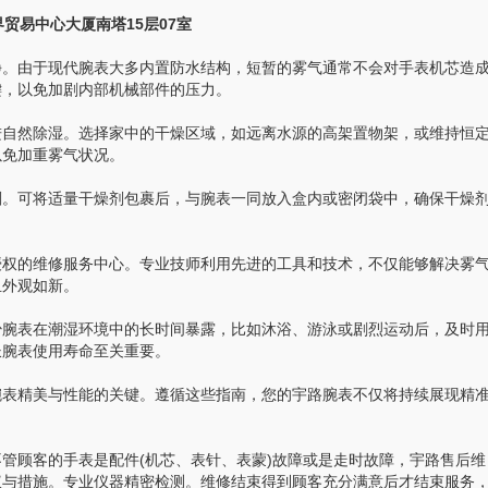
贸易中心大厦南塔15层07室
。由于现代腕表大多内置防水结构，短暂的雾气通常不会对手表机芯造
键，以免加剧内部机械部件的压力。
自然除湿。选择家中的干燥区域，如远离水源的高架置物架，或维持恒
以免加重雾气状况。
。可将适量干燥剂包裹后，与腕表一同放入盒内或密闭袋中，确保干燥
权的维修服务中心。专业技师利用先进的工具和技术，不仅能够解决雾
且外观如新。
腕表在潮湿环境中的长时间暴露，比如沐浴、游泳或剧烈运动后，及时
长腕表使用寿命至关重要。
表精美与性能的关键。遵循这些指南，您的宇路腕表不仅将持续展现精
顾客的手表是配件(机芯、表针、表蒙)故障或是走时故障，宇路售后维
议与措施。专业仪器精密检测。维修结束得到顾客充分满意后才结束服务