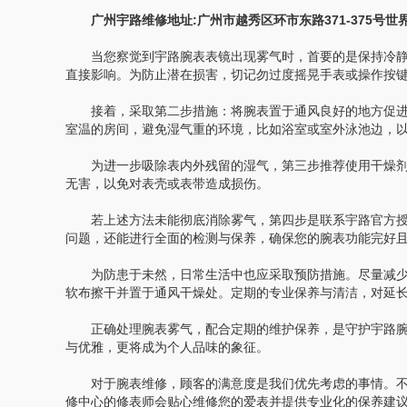
广州宇路维修地址:广州市越秀区环市东路371-375号世界
当您察觉到宇路腕表表镜出现雾气时，首要的是保持冷静
直接影响。为防止潜在损害，切记勿过度摇晃手表或操作按
接着，采取第二步措施：将腕表置于通风良好的地方促进
室温的房间，避免湿气重的环境，比如浴室或室外泳池边，
为进一步吸除表内外残留的湿气，第三步推荐使用干燥剂
无害，以免对表壳或表带造成损伤。
若上述方法未能彻底消除雾气，第四步是联系宇路官方授
问题，还能进行全面的检测与保养，确保您的腕表功能完好
为防患于未然，日常生活中也应采取预防措施。尽量减少
软布擦干并置于通风干燥处。定期的专业保养与清洁，对延
正确处理腕表雾气，配合定期的维护保养，是守护宇路腕
与优雅，更将成为个人品味的象征。
对于腕表维修，顾客的满意度是我们优先考虑的事情。不管
修中心的修表师会贴心维修您的爱表并提供专业化的保养建