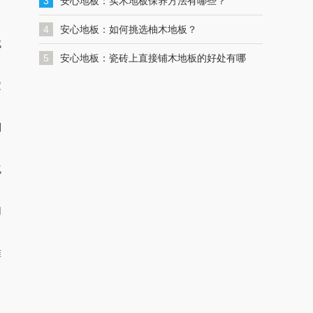
一键联系解决您的格力空调问题
3
安心地板：实木地板保养方法有哪些？
4
安心地板：如何挑选柚木地板？
成
5
安心地板：瓷砖上直接铺木地板的好处有哪
定
些？
剂
气
用
准
，