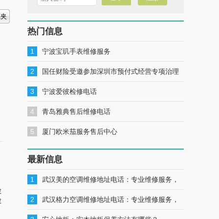
热门信息
1
宁波宝玑手表维修服务
2
国任财险受邀参加深圳市预付式经营专项治理
工作推进会暨预付式经营领域保险签约仪式
3
宁波爱彼检修电话
4
青岛雅典售后维修电话
5
厦门欧米茄服务售后中心
最新信息
1
武汉美的空调维修地址电话：专业维修服务，
检
一键联系解决您的美的空调问题
2
武汉格力空调维修地址电话：专业维修服务，
检