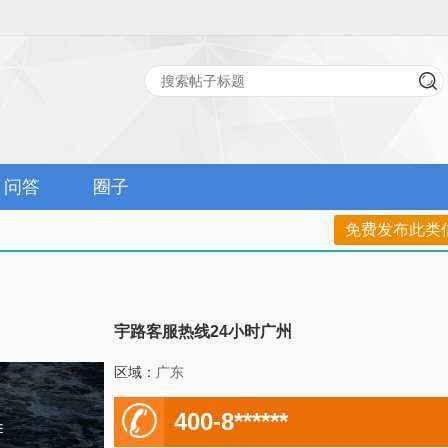
问答
圈子
免费发布此类
宇路客服热线24小时广州
区域：
广东
电
400-8******