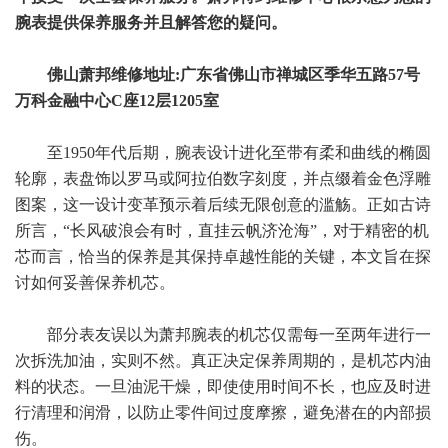
腕表提供保养服务并且解答您的疑问。
佛山萧邦维修地址:广东省佛山市禅城区季华五路57号
万科金融中心C座12层1205室
至1950年代后期，腕表设计进化至带有柔和曲线的椭圆
轮廓，表盘饰以罗马或阿拉伯数字刻度，并点缀着金色浮雕
图案，这一设计变革预示着后续无限创意的滥觞。正如古诗
所言，“长风破浪会有时，直挂云帆济沧海”，对于精密的机
芯而言，恰当的保养是其保持卓越性能的关键，本文旨在探
讨如何妥善保养机芯。
部分表友误以为萧邦腕表的机芯仅需每一至两年进行一
次拆洗加油，实则不然。真正决定保养周期的，是机芯内油
料的状态。一旦油泥干燥，即使使用时间不长，也应及时进
行清理和润滑，以防止零件间过度摩擦，避免潜在的内部损
伤。