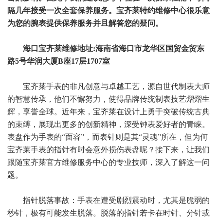
隔几年接受一次全套保养服务。宝齐莱特约维修中心很乐意
为您的腕表提供保养服务并且解答您的疑问。
海口宝齐莱维修地址:海南省海口市龙华区国贸金贸东
路5号华润大厦B座17层1707室
宝齐莱手表的非凡创意与卓越工艺，源自世代制表大师
的智慧传承，他们不懈努力，使得品牌传统制表技艺熠熠生
辉，享誉全球。近年来，宝齐莱在设计上勇于突破传统古典
的束缚，展现出更多的创新精神，深受钟表爱好者的青睐。
表盘作为手表的“面容”，而表针则是其“灵魂”所在，但为何
宝齐莱手表的指针有时会意外损伤表盘呢？接下来，让我们
跟随宝齐莱官方维修服务中心的专业技师，深入了解这一问
题。
指针脱落事故：手表在遭受剧烈震动时，尤其是脆弱的
秒针，极有可能发生脱落。脱落的指针若卡在时针、分针或