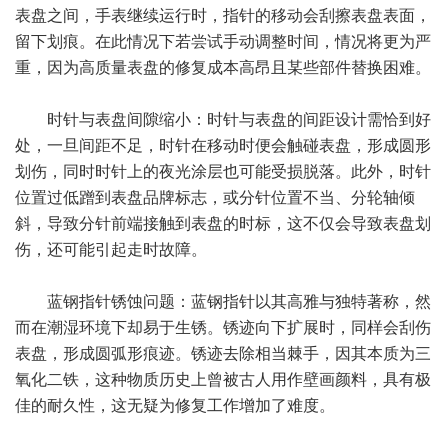
表盘之间，手表继续运行时，指针的移动会刮擦表盘表面，
留下划痕。在此情况下若尝试手动调整时间，情况将更为严
重，因为高质量表盘的修复成本高昂且某些部件替换困难。
时针与表盘间隙缩小：时针与表盘的间距设计需恰到好
处，一旦间距不足，时针在移动时便会触碰表盘，形成圆形
划伤，同时时针上的夜光涂层也可能受损脱落。此外，时针
位置过低蹭到表盘品牌标志，或分针位置不当、分轮轴倾
斜，导致分针前端接触到表盘的时标，这不仅会导致表盘划
伤，还可能引起走时故障。
蓝钢指针锈蚀问题：蓝钢指针以其高雅与独特著称，然
而在潮湿环境下却易于生锈。锈迹向下扩展时，同样会刮伤
表盘，形成圆弧形痕迹。锈迹去除相当棘手，因其本质为三
氧化二铁，这种物质历史上曾被古人用作壁画颜料，具有极
佳的耐久性，这无疑为修复工作增加了难度。