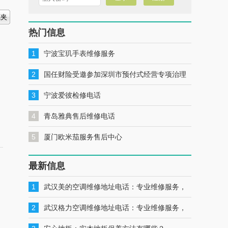
热门信息
1
宁波宝玑手表维修服务
2
国任财险受邀参加深圳市预付式经营专项治理
工作推进会暨预付式经营领域保险签约仪式
3
宁波爱彼检修电话
4
青岛雅典售后维修电话
5
厦门欧米茄服务售后中心
最新信息
1
武汉美的空调维修地址电话：专业维修服务，
一键联系解决您的美的空调问题
2
武汉格力空调维修地址电话：专业维修服务，