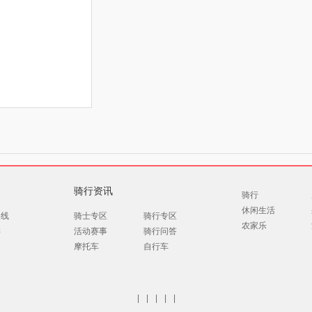
骑行资讯
骑行
休闲生活
路线
骑士专区
骑行专区
农家乐
游
活动赛事
骑行问答
摩托车
自行车
|
|
|
|
|