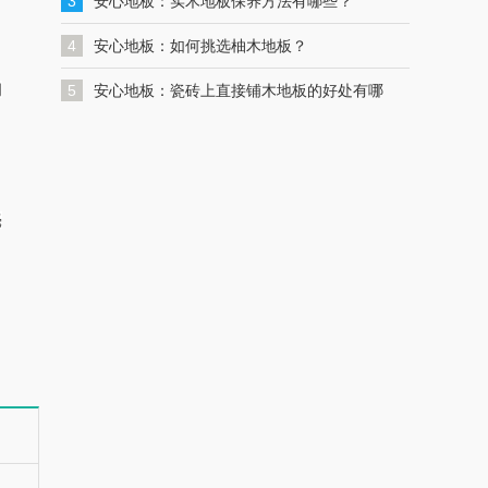
一键联系解决您的格力空调问题
3
安心地板：实木地板保养方法有哪些？
4
安心地板：如何挑选柚木地板？
拥
5
安心地板：瓷砖上直接铺木地板的好处有哪
些？
毫