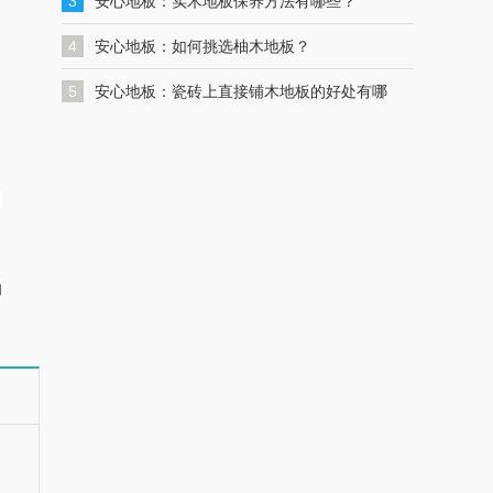
一键联系解决您的格力空调问题
3
安心地板：实木地板保养方法有哪些？
4
安心地板：如何挑选柚木地板？
5
安心地板：瓷砖上直接铺木地板的好处有哪
些？
。
的