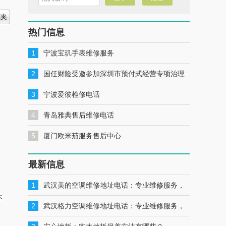
热门信息
1
宁波宝玑手表维修服务
2
国任财险受邀参加深圳市预付式经营专项治理
工作推进会暨预付式经营领域保险签约仪式
3
宁波爱彼检修电话
4
青岛雅典售后维修电话
5
厦门欧米茄服务售后中心
最新信息
1
武汉美的空调维修地址电话：专业维修服务，
木
一键联系解决您的美的空调问题
2
武汉格力空调维修地址电话：专业维修服务，