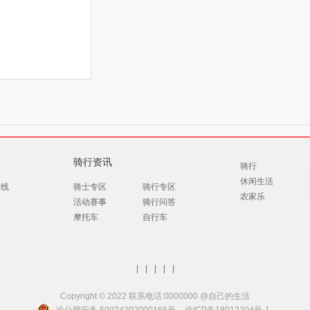
骑行资讯
骑行
休闲生活
路线
骑士专区
骑行专区
农家乐
游
活动赛事
骑行问答
摩托车
自行车
|
|
|
|
|
Copyright © 2022 联系电话:0000000 @自己的生活