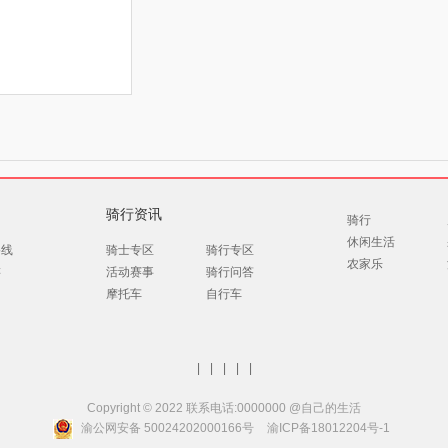
骑行资讯
骑行
休闲生活
路线
骑士专区
骑行专区
农家乐
游
活动赛事
骑行问答
摩托车
自行车
|
|
|
|
|
Copyright © 2022 联系电话:0000000 @自己的生活
渝公网安备 50024202000166号
渝ICP备18012204号-1