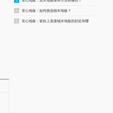
一键联系解决您的格力空调问题
3
安心地板：实木地板保养方法有哪些？
4
安心地板：如何挑选柚木地板？
5
安心地板：瓷砖上直接铺木地板的好处有哪
些？