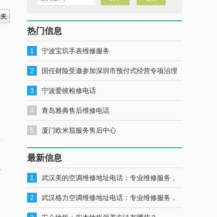
热门信息
1
宁波宝玑手表维修服务
2
国任财险受邀参加深圳市预付式经营专项治理
工作推进会暨预付式经营领域保险签约仪式
3
宁波爱彼检修电话
4
青岛雅典售后维修电话
5
厦门欧米茄服务售后中心
最新信息
得
1
武汉美的空调维修地址电话：专业维修服务，
一键联系解决您的美的空调问题
2
武汉格力空调维修地址电话：专业维修服务，