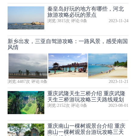
秦皇岛好玩的地方有哪些，河北
旅游攻略必玩的景点
浏览:
3815
次 评论:
0
条
2023-11-24
新乡出发，三亚自驾游攻略：一路风景，感受南国
风情
浏览:
4487
次 评论:
0
条
2023-11-21
重庆武隆天生三桥介绍 重庆武隆
天生三桥游玩攻略三天路线规划
浏览:
2152
次 评论:
0
条
2023-08-01
重庆南山一棵树观景台介绍 重庆
南山一棵树观景台游玩攻略三天