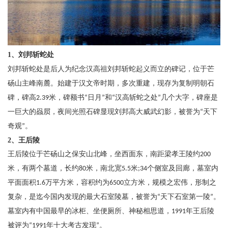
1、刘邦斩蛇处
刘邦斩蛇处是后人为纪念汉高祖刘邦斩蛇起义而立的碑记，位于芒
砀山主峰南麓。始建于汉文帝时期，多次重建，现存为复制明朝石
碑，碑高
米，碑额书
日月
和
汉高斩蛇之处
几个大字，碑座是
2.39
“
”
“
”
一巨大的赑屃，夜间光照石碑显现刘邦高大威武幻影，被誉为
天下
“
奇观
。
”
2、王后陵
王后陵位于芒砀山之保安山北峰，坐西面东，南距梁孝王陵约
200
米，有两个墓道，长约
米，南北宽
米
个侧室及回廊，墓室内
80
5.5
;34
平面面积
万平方米，容积约为
立方米，规模之宏伟，形制之
1.6
6500
复杂，是迄今国内发现的最大石室陵墓，被誉为
天下石室第一陵
。
“
”
墓室内有中国最早的冰柜、坐便厕所、神秘相思道，
年王后陵
1991
被评为
年十大考古发现
。
“1991
”