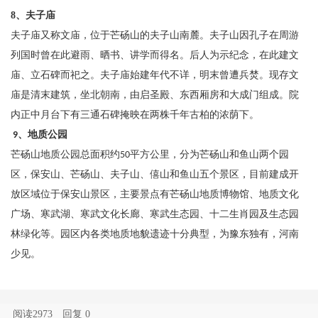
8、夫子庙
夫子庙又称文庙，位于芒砀山的夫子山南麓。夫子山因孔子在周游
列国时曾在此避雨、晒书、讲学而得名。后人为示纪念，在此建文
庙、立石碑而祀之。夫子庙始建年代不详，明末曾遭兵焚。现存文
庙是清末建筑，坐北朝南，由启圣殿、东西厢房和大成门组成。院
内正中月台下有三通石碑掩映在两株千年古柏的浓荫下。
地质公园
9、
芒砀山地质公园总面积约
平方公里，分为芒砀山和鱼山两个园
50
区，保安山、芒砀山、夫子山、僖山和鱼山五个景区，目前建成开
放区域位于保安山景区，主要景点有芒砀山地质博物馆、地质文化
广场、寒武湖、寒武文化长廊、寒武生态园、十二生肖园及生态园
林绿化等。园区内各类地质地貌遗迹十分典型，为豫东独有，河南
少见。
阅读2973
回复
0