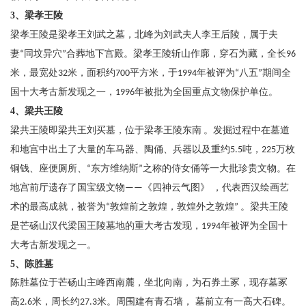
3、梁孝王陵
梁孝王陵是梁孝王刘武之墓，北峰为刘武夫人李王后陵，属于夫
妻
同坟异穴
合葬地下宫殿。梁孝王陵斩山作廓，穿石为藏，全长
“
”
96
米，最宽处
米，面积约
平方米，于
年被评为
八五
期间全
32
700
1994
“
”
国十大考古新发现之一，
年被批为全国重点文物保护单位。
1996
4、梁共王陵
梁共王陵即梁共王刘买墓，位于梁孝王陵东南
。发掘过程中在墓道
吨，
万枚
和地宫中出土了大量的车马器、陶俑、兵器以及重约
5.5
225
铜钱、座便厕所、
东方维纳斯
之称的侍女俑等一大批珍贵文物。在
“
”
地宫前厅遗存了国宝级文物
《四神云气图》 ，代表西汉绘画艺
——
术的最高成就，被誉为
敦煌前之敦煌，敦煌外之敦煌
。梁共王陵
“
”
是芒砀山汉代梁国王陵墓地的重大考古发现，
年被评为全国十
1994
大考古新发现之一。
5、陈胜墓
陈胜墓位于芒砀山主峰西南麓，坐北向南，为石券土冢，现存墓冢
高
米，周长约
米。周围建有青石墙， 墓前立有一高大石碑。
2.6
27.3