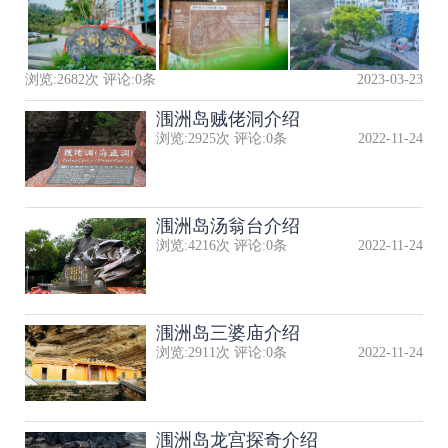
浏览:
2682
次 评论:
0
条
2023-03-23
涠洲岛贼佬洞介绍
浏览:
2925
次 评论:
0
条
2022-11-24
涠洲岛汤翁台介绍
浏览:
4216
次 评论:
0
条
2022-11-24
涠洲岛三婆庙介绍
浏览:
2911
次 评论:
0
条
2022-11-24
涠洲岛龙宫探奇介绍