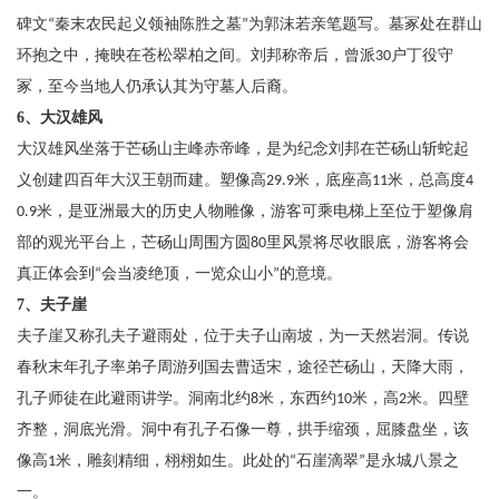
碑文
秦末农民起义领袖陈胜之墓
为郭沫若亲笔题写。墓冢处在群山
“
”
环抱之中，掩映在苍松翠柏之间。刘邦称帝后，曾派
户丁役守
30
冢，至今当地人仍承认其为守墓人后裔。
6、大汉雄风
大汉雄风坐落于芒砀山主峰赤帝峰，是为纪念刘邦在芒砀山斩蛇起
义创建四百年大汉王朝而建。塑像高
米，底座高
米，总高度
29.9
11
4
米，是亚洲最大的历史人物雕像，游客可乘电梯上至位于塑像肩
0.9
部的观光平台上，芒砀山周围方圆
里风景将尽收眼底，游客将会
80
真正体会到
会当凌绝顶，一览众山小
的意境。
“
”
7、夫子崖
夫子崖又称孔夫子避雨处，位于夫子山南坡，为一天然岩洞。传说
春秋末年孔子率弟子周游列国去曹适宋，途径芒砀山，天降大雨，
孔子师徒在此避雨讲学。洞南北约
米，东西约
米，高
米。四壁
8
10
2
齐整，洞底光滑。洞中有孔子石像一尊，拱手缩颈，屈膝盘坐，该
像高
米，雕刻精细，栩栩如生。此处的
石崖滴翠
是永城八景之
1
“
”
一。