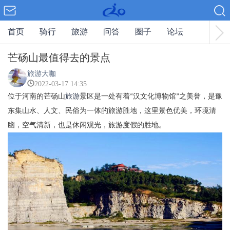
首页
骑行
旅游
问答
圈子
论坛
芒砀山最值得去的景点
旅游大咖
2022-03-17 14:35
位于河南的芒砀山
旅游
景区是一处有着
汉文化博物馆
之美誉，是豫
“
”
东集山水、人文、民俗为一体的旅游胜地，这里景色优美，环境清
幽，空气清新，也是休闲观光，旅游度假的胜地。