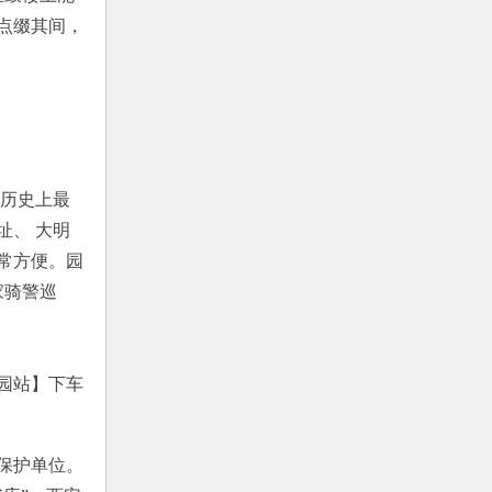
点缀其间，
国历史上最
址、 大明
常方便。园
家骑警巡
址公园站】下车
保护单位。