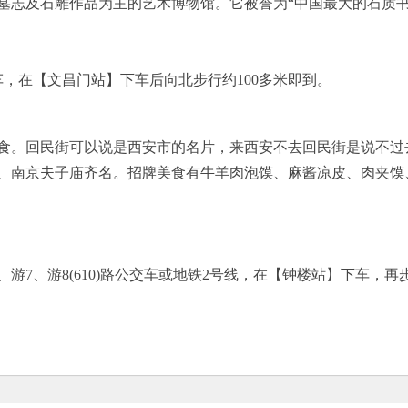
墓志及石雕作品为主的艺术博物馆。它被誉为“中国最大的石质书
等公交车，在【文昌门站】下车后向北步行约100多米即到。
食。回民街可以说是西安市的名片，来西安不去回民街是说不过
、南京夫子庙齐名。招牌美食有牛羊肉泡馍、麻酱凉皮、肉夹馍
、29、游7、游8(610)路公交车或地铁2号线，在【钟楼站】下车，再