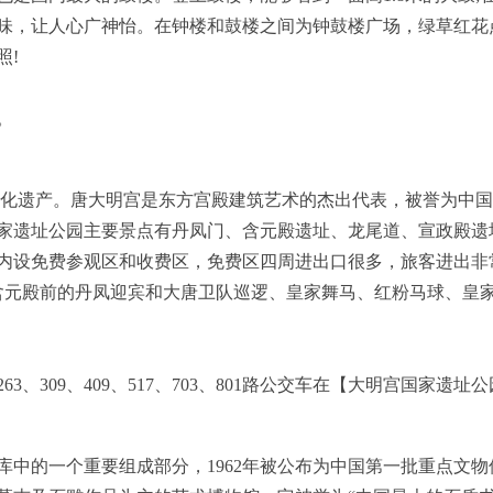
味，让人心广神怡。在钟楼和鼓楼之间为钟鼓楼广场，绿草红花
照!
。
文化遗产。唐大明宫是东方宫殿建筑艺术的杰出代表，被誉为中
家遗址公园主要景点有丹凤门、含元殿遗址、龙尾道、宣政殿遗
内设免费参观区和收费区，免费区四周进出口很多，旅客进出非
含元殿前的丹凤迎宾和大唐卫队巡逻、皇家舞马、红粉马球、皇
6、263、309、409、517、703、801路公交车在【大明宫国家遗
中的一个重要组成部分，1962年被公布为中国第一批重点文物