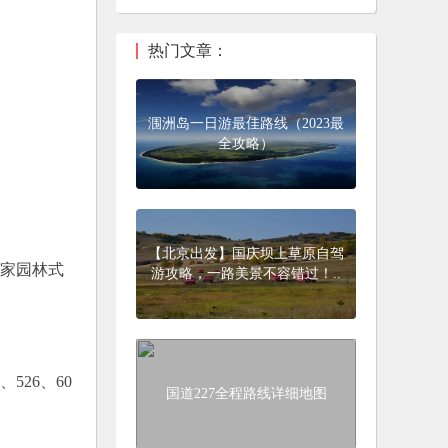
热门文章：
涠洲岛一日游最佳路线（2023最
全攻略）
【北京出发】国庆坝上草原自驾
皇家园林式
游攻略，一路美景不容错过！..
526、60
国道227全程路线详细地图