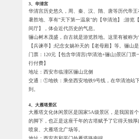
3、华清宫
华清宫历史悠久，周、秦、汉、隋、唐等历代帝王
暑胜地、享有”天下第一温泉”的【华清池】 ;游
间厅】，体会近代历史的气息。
骊山树木茂盛，自古就是游览胜地。这里有被称为“
【兵谏亭】;纪念女娲补天的【老母殿】等。骊山
门票：120元【包含华清宫(华清池+骊山)景区
行付费】
地址：西安市临潼区骊山北侧
交通：①地铁：乘坐西安地铁9号线，在华清池站下车
到。
4、大雁塔景区
大雁塔文化休闲景区是国家5A级景区，是我国首
的脚下，也正是这座千年的古塔赋予了它得天独厚
喷泉、大雁塔北广场等。
地址：西安市和平门外雁塔路南端