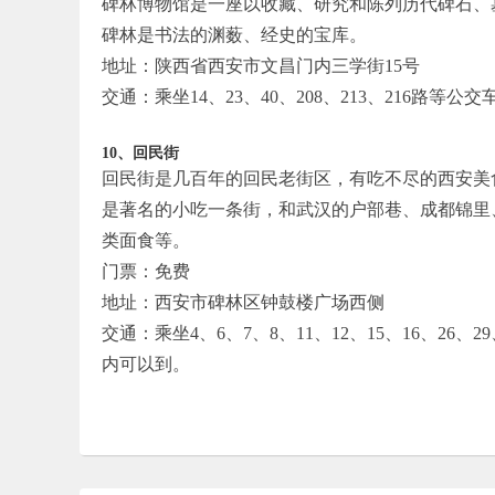
碑林博物馆是一座以收藏、研究和陈列历代碑石、
碑林是书法的渊薮、经史的宝库。
地址：陕西省西安市文昌门内三学街15号
交通：乘坐14、23、40、208、213、216路
10、回民街
回民街是几百年的回民老街区，有吃不尽的西安美
是著名的小吃一条街，和武汉的户部巷、成都锦里
类面食等。
门票：免费
地址：西安市碑林区钟鼓楼广场西侧
交通：乘坐4、6、7、8、11、12、15、16、26
内可以到。