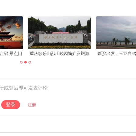
一起来感受“山城奇妙夜”吧！第二
天津滑雪场哪个最好玩?附开放时
届山水重庆夜景文化节启幕..
间及门票
册或登后即可发表评论
登录
注册