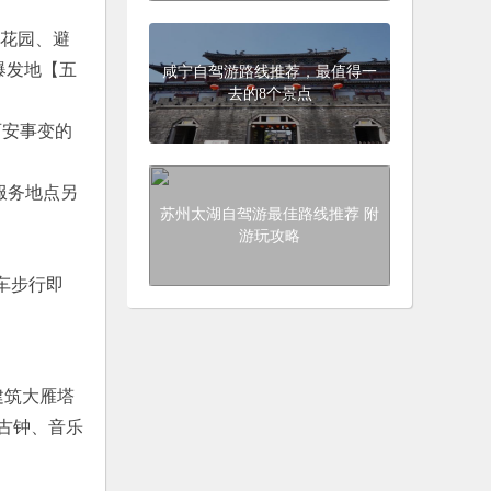
御花园、避
爆发地【五
咸宁自驾游路线推荐，最值得一
去的8个景点
西安事变的
服务地点另
苏州太湖自驾游最佳路线推荐 附
游玩攻略
下车步行即
建筑大雁塔
古钟、音乐