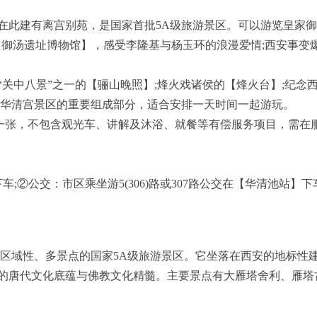
在此建有离宫别苑，是国家首批5A级旅游景区。可以游览皇家
览【御汤遗址博物馆】，感受李隆基与杨玉环的浪漫爱情;西安事变
关中八景”之一的【骊山晚照】;烽火戏诸侯的【烽火台】;纪念
是华清宫景区的重要组成部分，适合安排一天时间一起游玩。
门票一张，不包含观光车、讲解及沐浴、就餐等有偿服务项目，需在
;②公交：市区乘坐游5(306)路或307路公交在【华清池站】
个区域性、多景点的国家5A级旅游景区。它坐落在西安的地标性
的唐代文化底蕴与佛教文化精髓。主要景点有大雁塔舍利、雁塔