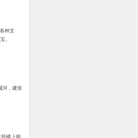
的各种文
瑰宝。
城河，建造
在鼓楼上能