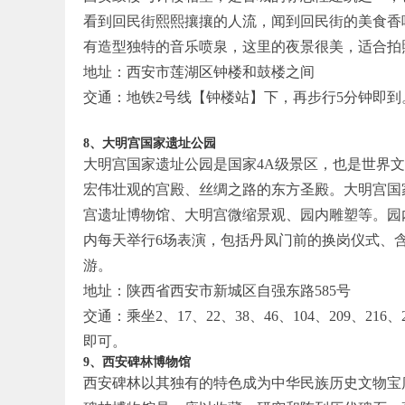
看到回民街熙熙攘攘的人流，闻到回民街的美食香
有造型独特的音乐喷泉，这里的夜景很美，适合拍
地址：西安市莲湖区钟楼和鼓楼之间
交通：地铁2号线【钟楼站】下，再步行5分钟即到
8、大明宫国家遗址公园
大明宫国家遗址公园是国家4A级景区，也是世界
宏伟壮观的宫殿、丝绸之路的东方圣殿。大明宫国
宫遗址博物馆、大明宫微缩景观、园内雕塑等。园
内每天举行6场表演，包括丹凤门前的换岗仪式、
游。
地址：陕西省西安市新城区自强东路585号
交通：乘坐2、17、22、38、46、104、209、21
即可。
9、西安碑林博物馆
西安碑林以其独有的特色成为中华民族历史文物宝库