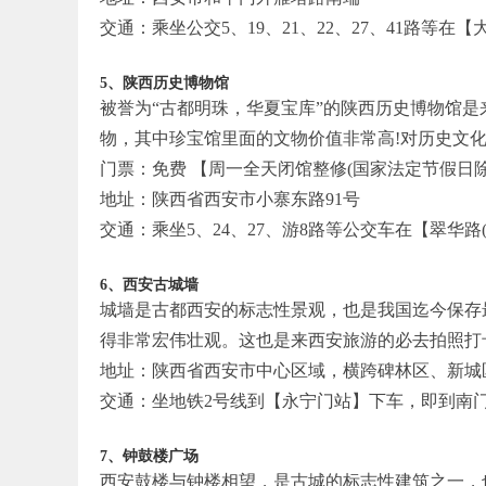
交通：乘坐公交5、19、21、22、27、41路等在
5、陕西历史博物馆
被誉为“古都明珠，华夏宝库”的陕西历史博物馆是
物，其中珍宝馆里面的文物价值非常高!对历史文
门票：免费 【周一全天闭馆整修(国家法定节假日除
地址：陕西省西安市小寨东路91号
交通：乘坐5、24、27、游8路等公交车在【翠华
6、西安古城墙
城墙是古都西安的标志性景观，也是我国迄今保存最
得非常宏伟壮观。这也是来西安旅游的必去拍照打
地址：陕西省西安市中心区域，横跨碑林区、新城
交通：坐地铁2号线到【永宁门站】下车，即到南门
7、钟鼓楼广场
西安鼓楼与钟楼相望，是古城的标志性建筑之一，也