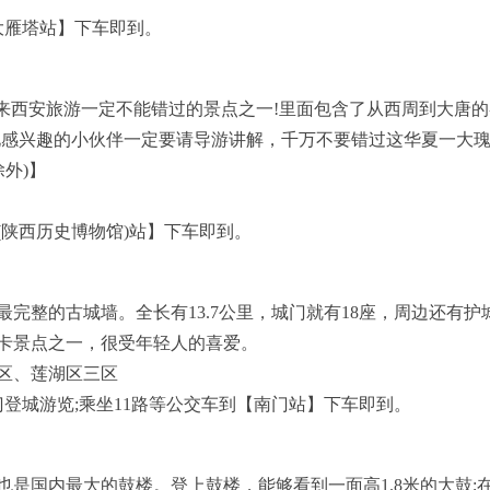
【大雁塔站】下车即到。
来西安旅游一定不能错过的景点之一!里面包含了从西周到大唐
化感兴趣的小伙伴一定要请导游讲解，千万不要错过这华夏一大
外)】
路(陕西历史博物馆)站】下车即到。
完整的古城墙。全长有13.7公里，城门就有18座，周边还有护
卡景点之一，很受年轻人的喜爱。
区、莲湖区三区
登城游览;乘坐11路等公交车到【南门站】下车即到。
是国内最大的鼓楼。登上鼓楼，能够看到一面高1.8米的大鼓;