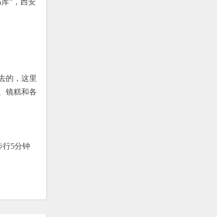
库”，西安
去的，这里
、镜糕和各
步行5分钟