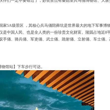
伙伴们一定不要错过了，必去景点有秦始皇兵马俑博物馆、大唐
国家5A级景区 ，其核心兵马俑陪葬坑是世界最大的地下军事博
仅是中国人民、也是全人类的一份珍贵文化财富。陵园占地近8
驭手俑、骑兵俑、军吏俑、武士俑、跪射俑、立射俑、车士俑、
马俑博物馆站】下车步行可达。