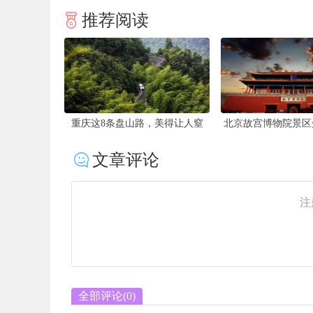
推荐阅读
重庆歌乐山烈士陵园简介及旅游
新乡出发，三亚自驾游攻略：一
攻略
路风景，感受南国风情..
文章评论
注
全部评论(
0
)