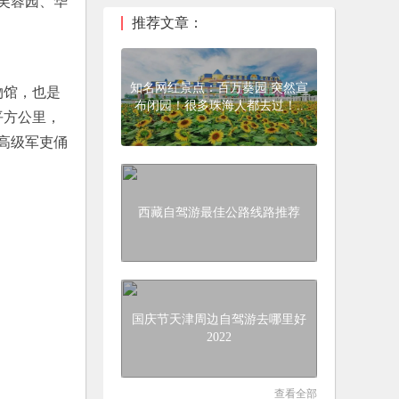
芙蓉园、华
推荐文章：
知名网红景点：百万葵园 突然宣
物馆，也是
布闭园！很多珠海人都去过！..
平方公里，
高级军吏俑
西藏自驾游最佳公路线路推荐
国庆节天津周边自驾游去哪里好
2022
查看全部